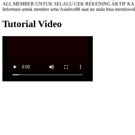
ALL MEMBER UNTUK SELALU CEK REKENING AKTIF KAM
Informasi untuk member setia Asialive88 saat ini anda bisa mendownl
Tutorial Video