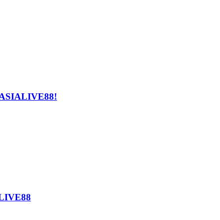
ASIALIVE88!
LIVE88