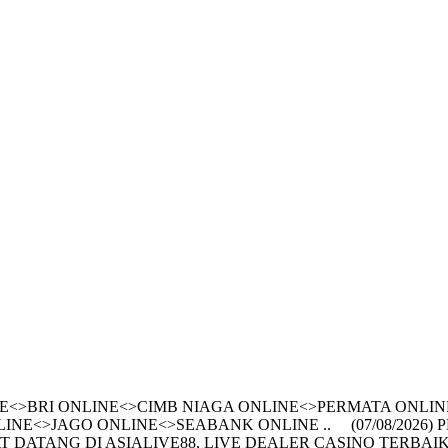
NE<>BRI ONLINE<>CIMB NIAGA ONLINE<>PERMATA ONL
NLINE<>JAGO ONLINE<>SEABANK ONLINE ..
(07/08/2026)
P
 DATANG DI ASIALIVE88, LIVE DEALER CASINO TERBAIK 