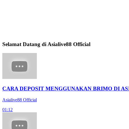
Selamat Datang di Asialive88 Official
CARA DEPOSIT MENGGUNAKAN BRIMO DI ASI
Asialive88 Official
01:12