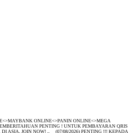
INE<>MAYBANK ONLINE<>PANIN ONLINE<>MEGA
EMBERITAHUAN PENTING ! UNTUK PEMBAYARAN QRIS
DI ASIA. JOIN NOW! ..
(07/08/2026)
PENTING !!! KEPADA