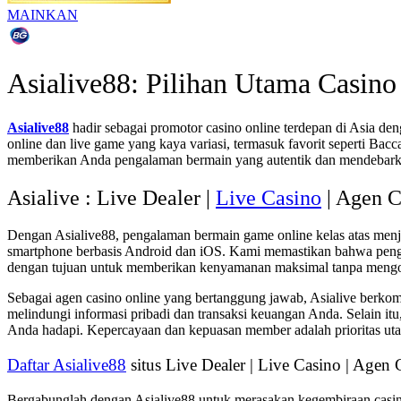
MAINKAN
Asialive88: Pilihan Utama Casino
Asialive88
hadir sebagai promotor casino online terdepan di Asia 
online dan live game yang kaya variasi, termasuk favorit seperti Bacca
memberikan Anda pengalaman bermain yang autentik dan mendebark
Asialive : Live Dealer |
Live Casino
| Agen C
Dengan Asialive88, pengalaman bermain game online kelas atas menja
smartphone berbasis Android dan iOS. Kami memastikan bahwa pengal
dengan tujuan untuk memberikan kenyamanan maksimal tanpa meng
Sebagai agen casino online yang bertanggung jawab, Asialive berk
melindungi informasi pribadi dan transaksi keuangan Anda. Selain 
Anda hadapi. Kepercayaan dan kepuasan member adalah prioritas utam
Daftar Asialive88
situs Live Dealer | Live Casino | Agen
Bergabunglah dengan Asialive88 untuk merasakan kegembiraan casino