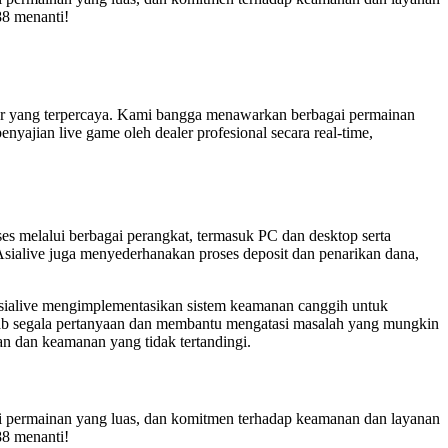
88 menanti!
aler yang terpercaya. Kami bangga menawarkan berbagai permainan
enyajian live game oleh dealer profesional secara real-time,
es melalui berbagai perangkat, termasuk PC dan desktop serta
sialive juga menyederhanakan proses deposit dan penarikan dana,
sialive mengimplementasikan sistem keamanan canggih untuk
awab segala pertanyaan dan membantu mengatasi masalah yang mungkin
n dan keamanan yang tidak tertandingi.
si permainan yang luas, dan komitmen terhadap keamanan dan layanan
88 menanti!