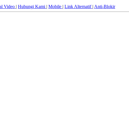
al Video
|
Hubungi Kami
|
Mobile
|
Link Alternatif
|
Anti-Blokir