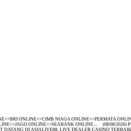
INE<>BRI ONLINE<>CIMB NIAGA ONLINE<>PERMATA ON
NLINE<>JAGO ONLINE<>SEABANK ONLINE ..
(08/08/2026)
P
 DATANG DI ASIALIVE88, LIVE DEALER CASINO TERBAIK 