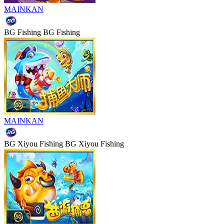
MAINKAN
BG Fishing
BG Fishing
MAINKAN
BG Xiyou Fishing
BG Xiyou Fishing