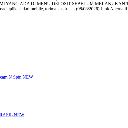
I YANG ADA DI MENU DEPOSIT SEBELUM MELAKUKAN TRA
oad aplikasi dari mobile, terima kasih ..
(08/08/2026)
Link Alternatif
ream N Spin
NEW
RASIL
NEW